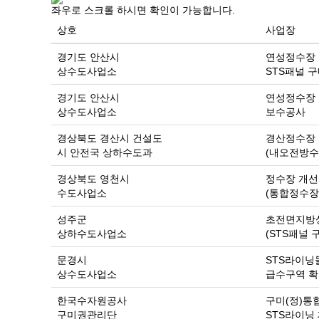
좌우로 스크롤 하시면 확인이 가능합니다.
상호
사업장
경기도 안산시
연성정수장
상수도사업소
STS패널 
경기도 안산시
연성정수장
상수도사업소
보수공사
경상북도 경산시 건설도
경산정수장 
시 안전국 상하수도과
(내오전방수
경상북도 영천시
정수장 개
수도사업소
(통합정수장 
성주군
초전면지방
상하수도사업소
(STS패널 
문경시
STS라이닝
상수도사업소
급수구역 
한국수자원공사
구미(정)통
구미권관리단
STS라이닝