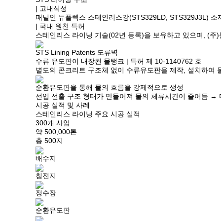
| 고내식성
패널인 듀플렉스 스테인리스강(STS329LD, STS329J3L)
| 국내 원천 특허
스테인리스 라이닝 기술(02년 등록)을 보유하고 있으며, (
STS Lining Patents 도류벽
수류 유도판이 내장된 물탱크
| 특허 제 10-1140762 호
별도의 콘크리트 구조체 없이 수류유도판을 제작, 설치하여 물
순환유도판을 통해 물의 흐름을 강제적으로 생성
선입 선출 구조 형태가 만들어져 물의 체류시간이 줄어듬 →
시공 실적 및 사례
스테인리스 라이닝 주요 시공 실적
300개 사업
약 500,000톤
총 500지
배수지
침전지
정수장
순환유도판