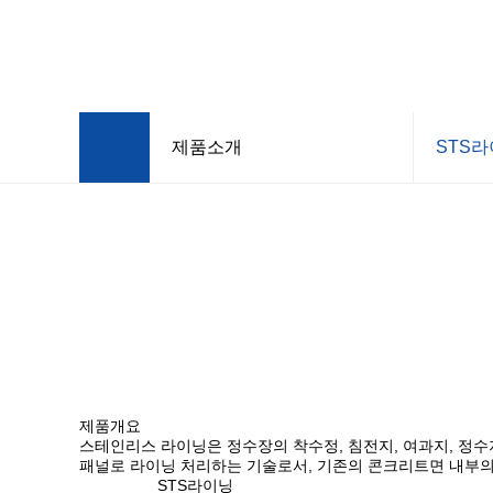
제품소개
STS
회사소개
STS면
제품소개
STS라이
홍보센터
PE&SP
고객지원
STS원
정수장비
제품개요
스테인리스 라이닝은 정수장의 착수정, 침전지, 여과지, 정
패널로 라이닝 처리
하는 기술로서, 기존의 콘크리트면 내부
STS라이닝