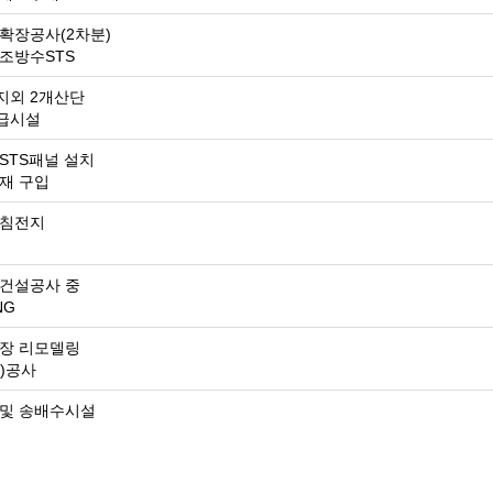
확장공사(2차분)
조방수STS
지외 2개산단
급시설
STS패널 설치
재 구입
 침전지
건설공사 중
NG
장 리모델링
)공사
및 송배수시설