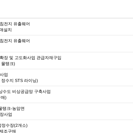
 침전지 유출웨어
구매설치
 침전지 유출웨어
확장 및 고도화사업 관급자재구입
 물탱크)
선사업
정수지 STS 라이닝)
상수도 비상공급망 구축사업
구매)
물탱크-농암면
확장사업
합정수장(2개소)
 제조구매