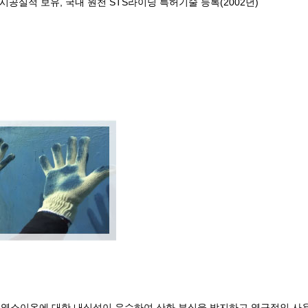
시공실적 보유, 국내 원천 STS라이닝 특허기술 등록(2002년)
용으로, 염소이온에 대한 내식성이 우수하여 산화 부식을 방지하고 영구적인 사