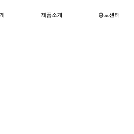
개
제품소개
홍보센터
사말
STS면진형물탱크
설치사례
념
STS라이닝
동영상
도
PE&SPE라이닝
보도자료
서
STS원통형물탱크
현황
정수장비
는길