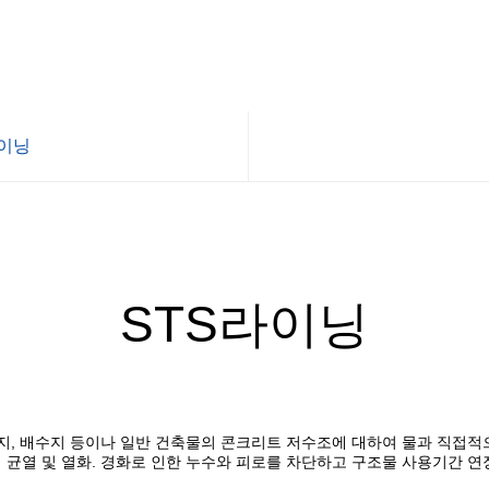
라이닝
진형물탱크
닝
E라이닝
STS라이닝
통형물탱크
수지, 배수지 등이나 일반 건축물의 콘크리트 저수조에 대하여
물과 직접적
의
균열 및 열화.
경화로 인한 누수와 피로를 차단
하고
구조물 사용기간 연