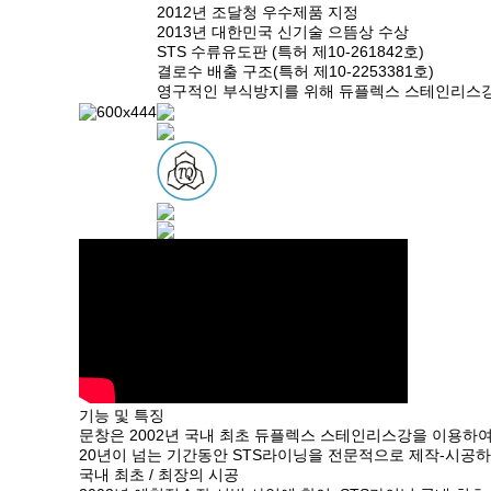
2012년 조달청 우수제품 지정
2013년 대한민국 신기술 으뜸상 수상
STS 수류유도판 (특허 제10-261842호)
결로수 배출 구조(특허 제10-2253381호)
영구적인 부식방지를 위해 듀플렉스 스테인리스
기능 및 특징
문창은 2002년
국내 최초 듀플렉스 스테인리스강
을 이용하
20년이 넘는 기간동안 STS라이닝을 전문적으로 제작-시공
국내 최초 / 최장의 시공