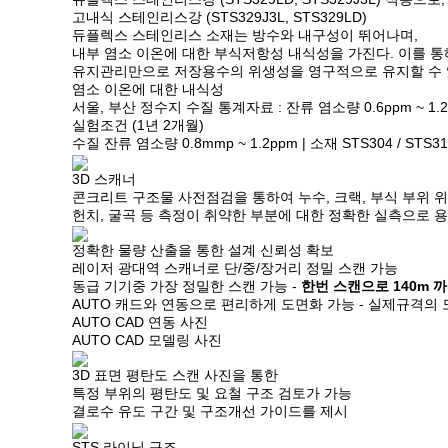
고내식 스테인리스강 (STS329J3L, STS329LD)
듀플렉스 스테인리스 소재는 방수와 내구성이 뛰어나며,
내부 염소 이온에 대한 부식저항성 내식성을 가진다. 이를 
유지관리만으로 저장용수의 위생성을 영구적으로 유지할 수 
염소 이온에 대한 내식성
서울, 부산 정수지 수질 통계자료 : 잔류 염소량 0.6ppm ~ 1.2
실험조건 (1년 2개월)
수질 잔류 염소량 0.8mmp ~ 1.2ppm | 소재 STS304 / STS316
3D 스캐너
콘크리트 구조물 사전점검을 통하여 누수, 크랙, 부식 부위 위
헌치, 굴곡 등 측정이 취약한 부분에 대한 정확한 실측으로 
정확한 물량 산출을 통한 설계 신뢰성 확보
레이저 광대역 스캐너로 단/중/장거리 정밀 스캔 가능
동급 기기중 가장 정밀한 스캔 가능 -
한번 스캔으로 140m 
AUTO 캐드와 연동으로 편리하게 도면화 가능 - 실제규격의
AUTO CAD 연동 사진
AUTO CAD 모델링 사진
3D 표면 평탄도 스캔 사진을 통한
특정 부위의 평탄도 및 요철 구조 검토가 가능
결로수 유도 구간 및 구조개선 가이드를 제시
STS 라이닝 구조