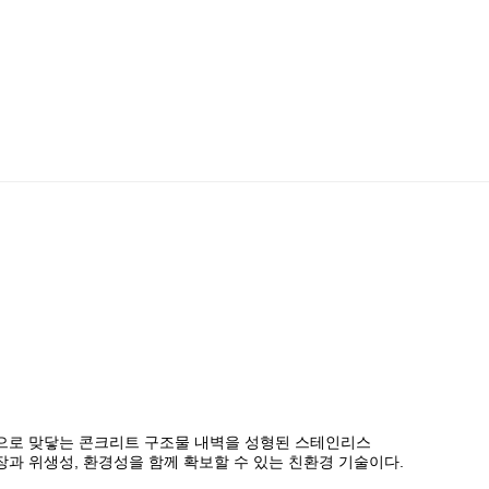
으로 맞닿는 콘크리트 구조물 내벽을 성형된
스테인리스
장
과
위생성, 환경성
을 함께 확보할 수 있는
친환경 기술
이다.