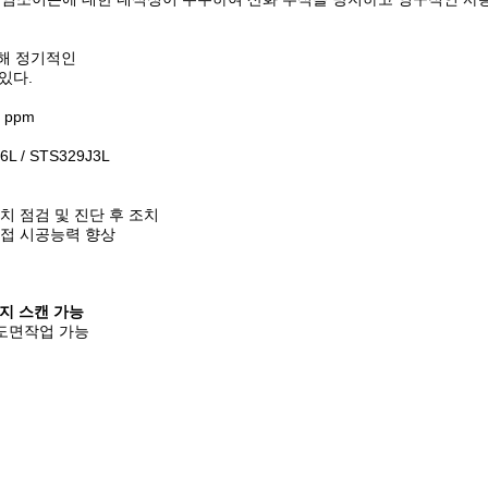
통해 정기적인
있다.
 ppm
L / STS329J3L
치 점검 및 진단 후 조치
용접 시공능력 향상
까지 스캔 가능
 도면작업 가능