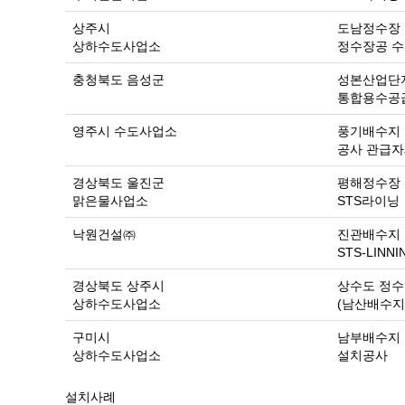
상주시
도남정수장 
상하수도사업소
정수장공 수
충청북도 음성군
성본산업단
통합용수공
영주시 수도사업소
풍기배수지 
공사 관급자
경상북도 울진군
평해정수장
맑은물사업소
STS라이닝
낙원건설㈜
진관배수지 
STS-LINNI
경상북도 상주시
상수도 정수
상하수도사업소
(남산배수지
구미시
남부배수지 
상하수도사업소
설치공사
설치사례