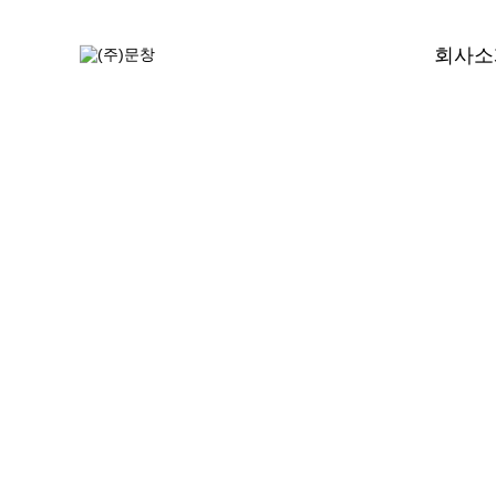
회사소
CEO인
경영이
조직
인증
생산설비
찾아오시