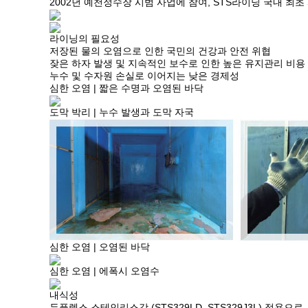
2002년 예천정수장 시범 사업에 참여, STS라이닝 국내 최초 
라이닝의 필요성
저장된 물의 오염으로 인한 국민의 건강과 안전 위협
잦은 하자 발생 및 지속적인 보수로 인한
높은 유지관리 비용
누수 및 수자원 손실로 이어지는
낮은 경제성
심한 오염
| 짧은 수명과 오염된 바닥
도막 박리
| 누수 발생과 도막 자국
심한 오염
| 오염된 바닥
심한 오염
| 에폭시 오염수
내식성
듀플렉스 스테인리스강 (STS329LD, STS329J3L) 적