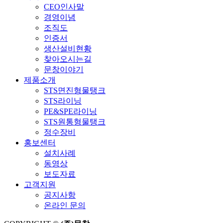
CEO인사말
경영이념
조직도
인증서
생산설비현황
찾아오시는길
문창이야기
제품소개
STS면진형물탱크
STS라이닝
PE&SPE라이닝
STS원통형물탱크
정수장비
홍보센터
설치사례
동영상
보도자료
고객지원
공지사항
온라인 문의