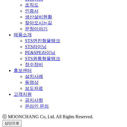
조직도
인증서
생산설비현황
찾아오시는길
문창이야기
제품소개
STS면진형물탱크
STS라이닝
PE&SPE라이닝
STS원통형물탱크
정수장비
홍보센터
설치사례
동영상
보도자료
고객지원
공지사항
온라인 문의
ⓒ MOONCHANG Co, Ltd. All Rights Reserved.
상단으로