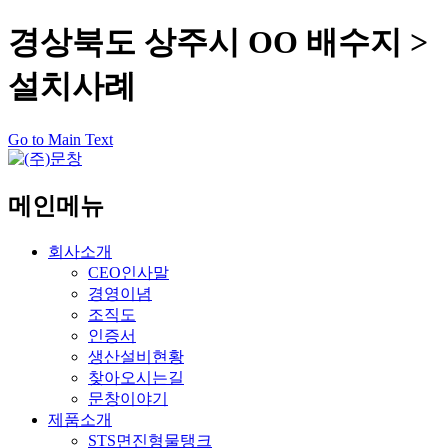
경상북도 상주시 OO 배수지 >
설치사례
Go to Main Text
메인메뉴
회사소개
CEO인사말
경영이념
조직도
인증서
생산설비현황
찾아오시는길
문창이야기
제품소개
STS면진형물탱크